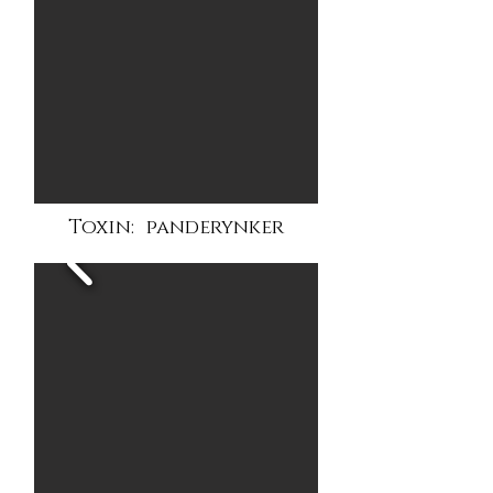
Toxin: panderynker