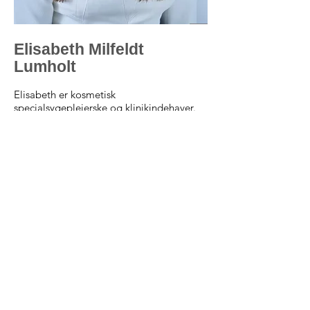
Elisabeth Milfeldt
Lumholt
Elisabeth er kosmetisk
specialsygeplejerske og klinikindehaver.
Elisabeth er registreret i Styrelsen for
patientsikkerhed til rynk
ebehandling, ikke-
permanente fillers og peeling. Er
uddannet sygeplejerske i 2013 med
erfaring fra akutspecialer.
Den teoretiske del af den kosmetiske
uddannelse er taget ved en af Danmarks
førende undervisere i kosmetiske
behandlere,
Else Marie Lissau
. Og den
praktiske del af uddannelsen er
superviseret ved
Pavia Lumholt
.
Elisabeth deltager løbende i kurser og
kongresser for at viderudvikle sig og