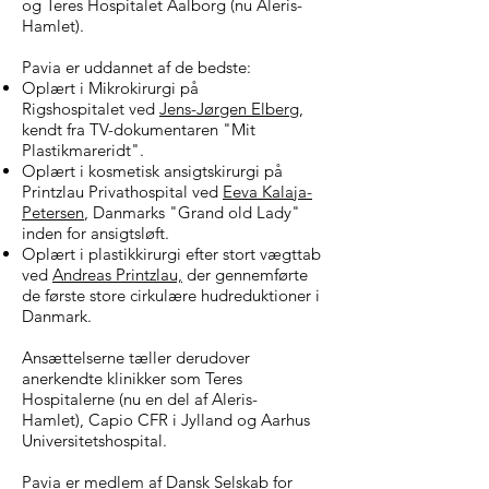
og
Teres Hospitalet Aalborg (nu
Aleris-
Hamlet).
Pavia er uddannet af de bedste:
Oplært i Mikrokiru
rgi
på
Rigshospitalet
ved
Jens-Jørgen Elberg
,
kendt fra TV-dokumentaren "Mit
Plastikmareridt".
Oplært i kosmetisk ansigtskirurgi på
Printzlau Privathospital
ved
Eeva Kalaja-
Petersen
, Danmarks "Grand old Lady"
inden for ansigtsløft
.
Oplært i plastikkirurgi efter stort vægttab
ved
Andreas Printzlau,
der gennemførte
de første store cirkulære hudreduktioner i
Danmark.
Ansættelserne tæller derudover
anerkendte klinikker som Teres
Hospitalerne (nu en del af
Aleris-
Hamlet
),
Capio CFR
i Jylland og
Aarhus
Universitetshospital
.
Pavia er medlem af
Dansk Selskab for