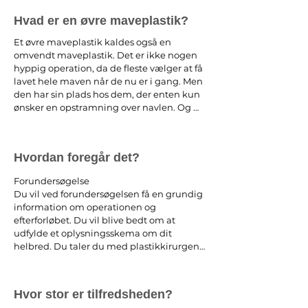
Hvad er en øvre maveplastik?
Et øvre maveplastik kaldes også en 
omvendt maveplastik. Det er ikke nogen 
hyppig operation, da de fleste vælger at få 
lavet hele maven når de nu er i gang. Men 
den har sin plads hos dem, der enten kun 
ønsker en opstramning over navlen. Og 
hos dem, der har et ankerformet ar efter et 
stort brystløft, som ønsker at begrænse 
yderligere ardannelse. Eller der kan være 
Hvordan foregår det?
tale om en, der tidligere har fået lavet en 
maveplastik, som har fået noget løshed 
Forundersøgelse

tilbage opadtil.

Du vil ved forundersøgelsen få en grundig 
    Endelig kan operationen anvendes, hvis 
information om operationen og 
man ønsker en maveplastik, men ikke fuld 
efterforløbet. Du vil blive bedt om at 
bedøvelse. Eller hvis man ikke har 
udfylde et oplysningsskema om dit 
mulighed for at tage 3 uger ud af sin 
helbred. Du taler du med plastikkirurgen 
arbejdskalender, men kan overskue 2 x 5 
om dine ønsker, og du vil få et godt bud 
dage. Så kan man udmærket stykke en fin 
på, hvad der er af muligheder. Du bør 
maveplastik sammen af to særskilte 
være forberedt på, at kirurgens analyse af 
operationer i lokalbedøvelse; en øvre og en 
Hvor stor er tilfredsheden?
dine behov og de løsninger der foreslås, 
nedre maveplastik. Blot kan man med 